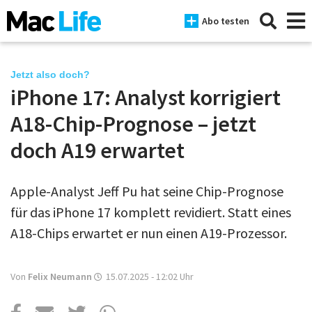
Abo testen
Jetzt also doch?
iPhone 17: Analyst korrigiert
News
A18-Chip-Prognose – jetzt
iPhone
doch A19 erwartet
Mac
Apple-Analyst Jeff Pu hat seine Chip-Prognose
iPad
für das iPhone 17 komplett revidiert. Statt eines
Tests
A18-Chips erwartet er nun einen A19-Prozessor.
Tipps
Von
Felix Neumann
15.07.2025 - 12:02
Uhr
Magazine