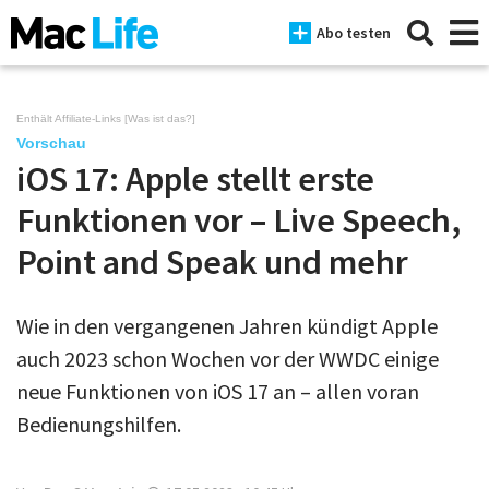
Abo testen
Enthält Affiliate-Links [
Was ist das?
]
Vorschau
iOS 17: Apple stellt erste
News
Funktionen vor – Live Speech,
iPhone
Point and Speak und mehr
Mac
iPad
Wie in den vergangenen Jahren kündigt Apple
auch 2023 schon Wochen vor der WWDC einige
Tests
neue Funktionen von iOS 17 an – allen voran
Tipps
Bedienungshilfen.
Magazine