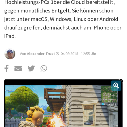
Über uns
Hochleistungs-PCs über die Cloud bereitstellt,
gegen monatliches Entgelt. Sie können schon
Podcast
jetzt unter macOS, Windows, Linux oder Android
Mac Life+
drauf zugreifen, demnächst auch am iPhone oder
iPad.
Anmelden
Von
Alexander Trust
04.09.2018 - 12:55
Uhr