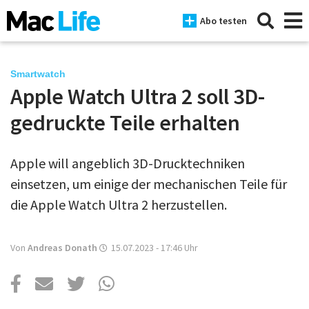
Abo testen
Smartwatch
Apple Watch Ultra 2 soll 3D-
News
gedruckte Teile erhalten
iPhone
Apple will angeblich 3D-Drucktechniken
Mac
einsetzen, um einige der mechanischen Teile für
iPad
die Apple Watch Ultra 2 herzustellen.
Tests
Von
Andreas Donath
15.07.2023 - 17:46
Uhr
Tipps
Magazine