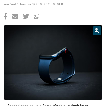
Über uns
Von
Paul Schneider
23.05.2025 - 09:01
Uhr
Podcast
Mac Life+
Anmelden
Anscheinend soll die Apple Watch nun doch keine