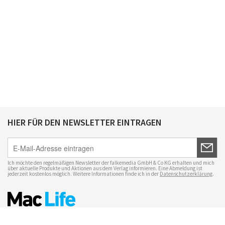
HIER FÜR DEN NEWSLETTER EINTRAGEN
Ich möchte den regelmäßigen Newsletter der falkemedia GmbH & Co KG erhalten und mich
über aktuelle Produkte und Aktionen aus dem Verlag informieren. Eine Abmeldung ist
jederzeit kostenlos möglich. Weitere Informationen finde ich in der
Datenschutzerklärung
.
Impressum
Datenschutz
Nutzungsbedingungen
Mac Life+