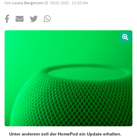
Über uns
Von
Laura Bergmann
20.01.2025 - 11:02
Uhr
Podcast
Mac Life+
Anmelden
Unter anderem soll der HomePod ein Update erhalten.