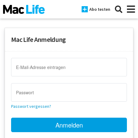
Abo testen
Mac Life Anmeldung
News
iPhone
Mac
iPad
Tests
Passwort vergessen?
Tipps
Magazine