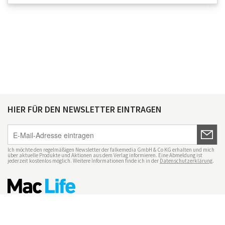
HIER FÜR DEN NEWSLETTER EINTRAGEN
Ich möchte den regelmäßigen Newsletter der falkemedia GmbH & Co KG erhalten und mich
über aktuelle Produkte und Aktionen aus dem Verlag informieren. Eine Abmeldung ist
jederzeit kostenlos möglich. Weitere Informationen finde ich in der
Datenschutzerklärung
.
Impressum
Datenschutz
Nutzungsbedingungen
Mac Life+
Transparenzrichtlinien
Datenschutzeinstellungen