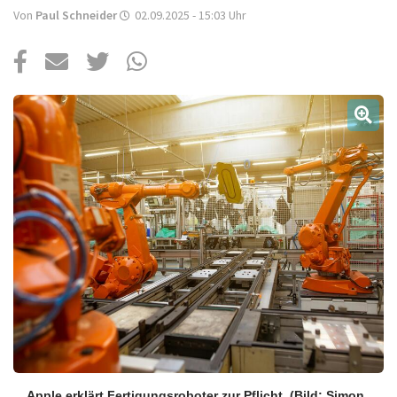
Über uns
Von
Paul Schneider
02.09.2025 - 15:03
Uhr
Podcast
Mac Life+
Anmelden
Apple erklärt Fertigungsroboter zur Pflicht.
(Bild: Simon