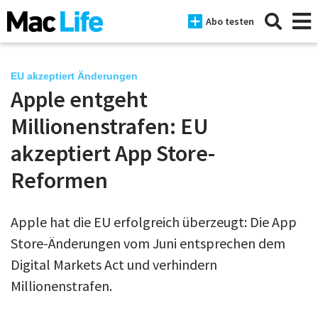
Abo testen
EU akzeptiert Änderungen
Apple entgeht
News
Millionenstrafen: EU
iPhone
akzeptiert App Store-
Reformen
Mac
iPad
Apple hat die EU erfolgreich überzeugt: Die App
Tests
Store-Änderungen vom Juni entsprechen dem
Tipps
Digital Markets Act und verhindern
Millionenstrafen.
Magazine