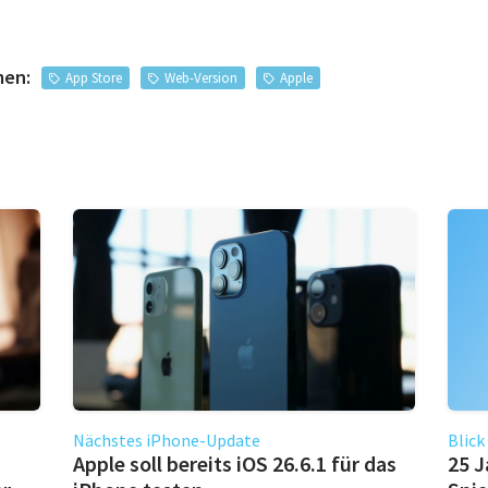
men:
App Store
Web-Version
Apple
Nächstes iPhone-Update
Blick
Apple soll bereits iOS 26.6.1 für das
25 J