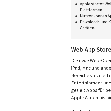
Apple startet Web
Plattformen.
Nutzer können Ap
Downloads und Kä
Geräten.
Web-App Store 
Die neue Web-Oberf
iPad, Mac und and
Bereiche vor: die 
Entertainment und 
gezielt Apps für b
Apple Watch bis hin