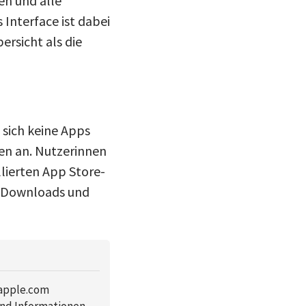
en und alle
 Interface ist dabei
ersicht als die
 sich keine Apps
en an. Nutzerinnen
llierten App Store-
e, Downloads und
.apple.com
und Informationen