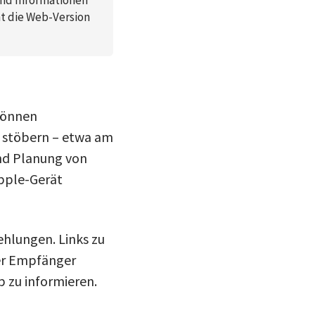
ht die Web-Version
können
 stöbern – etwa am
nd Planung von
pple-Gerät
ehlungen. Links zu
der Empfänger
 zu informieren.