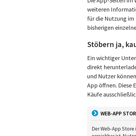
Die App-Seiten im
weiteren Informatio
für die Nutzung im 
bisherigen einzeln
Stöbern ja, ka
Ein wichtiger Unte
direkt herunterlad
und Nutzer können A
App öffnen. Diese 
Käufe ausschließli
WEB-APP STOR
Der Web-App Store i
erreichbar ist. Nut