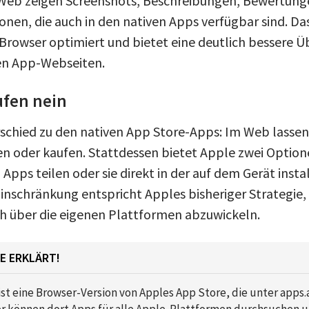
 Web zeigen Screenshots, Beschreibungen, Bewertung
nen, die auch in den nativen Apps verfügbar sind. Das
Browser optimiert und bietet eine deutlich bessere Üb
en App-Webseiten.
ufen nein
rschied zu den nativen App Store-Apps: Im Web lassen
en oder kaufen. Stattdessen bietet Apple zwei Option
pps teilen oder sie direkt in der auf dem Gerät insta
Einschränkung entspricht Apples bisheriger Strategi
ch über die eigenen Plattformen abzuwickeln.
E ERKLÄRT!
st eine Browser-Version von Apples App Store, die unter apps
zer können dort Apps für alle Apple-Plattformen durchsuchen 