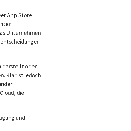
Der App Store
unter
 das Unternehmen
tsentscheidungen
 darstellt oder
. Klar ist jedoch,
ender
Cloud, die
fügung und