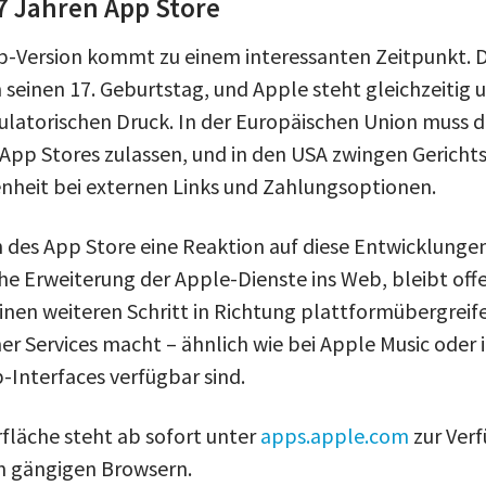
7 Jahren App Store
b-Version kommt zu einem interessanten Zeitpunkt. 
ch seinen 17. Geburtstag, und Apple steht gleichzeitig 
atorischen Druck. In der Europäischen Union muss
e App Stores zulassen, und in den USA zwingen Gerich
nheit bei externen Links und Zahlungsoptionen.
 des App Store eine Reaktion auf diese Entwicklungen
che Erweiterung der Apple-Dienste ins Web, bleibt offen
inen weiteren Schritt in Richtung plattformübergreif
er Services macht – ähnlich wie bei Apple Music oder i
-Interfaces verfügbar sind.
läche steht ab sofort unter
apps.apple.com
zur Ver
en gängigen Browsern.