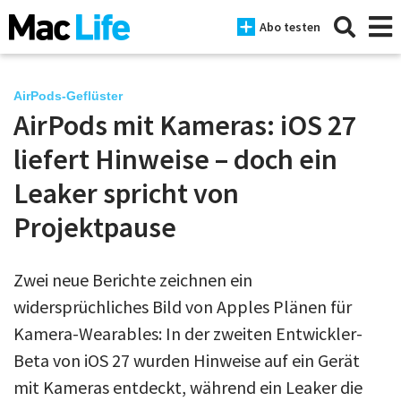
Abo testen
AirPods-Geflüster
AirPods mit Kameras: iOS 27
News
liefert Hinweise – doch ein
iPhone
Leaker spricht von
Projektpause
Mac
iPad
Zwei neue Berichte zeichnen ein
Tests
widersprüchliches Bild von Apples Plänen für
Tipps
Kamera-Wearables: In der zweiten Entwickler-
Beta von iOS 27 wurden Hinweise auf ein Gerät
Magazine
mit Kameras entdeckt, während ein Leaker die