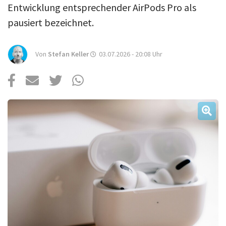
Über uns
Entwicklung entsprechender AirPods Pro als
pausiert bezeichnet.
Podcast
Mac Life+
Von
Stefan Keller
03.07.2026 - 20:08
Uhr
Anmelden