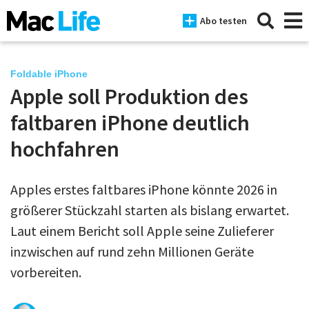
Abo testen
Foldable iPhone
Apple soll Produktion des
News
faltbaren iPhone deutlich
iPhone
hochfahren
Mac
Apples erstes faltbares iPhone könnte 2026 in
iPad
größerer Stückzahl starten als bislang erwartet.
Tests
Laut einem Bericht soll Apple seine Zulieferer
inzwischen auf rund zehn Millionen Geräte
Tipps
vorbereiten.
Magazine