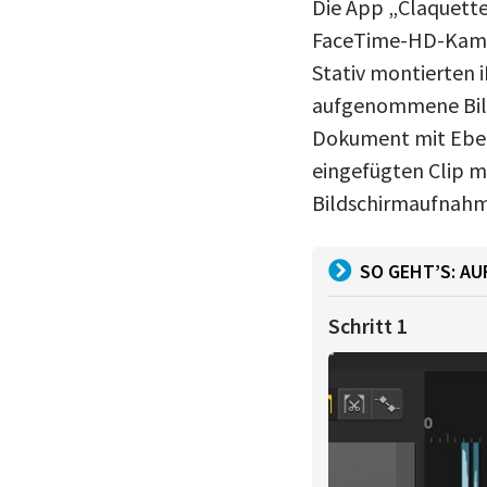
Die App „Claquette
FaceTime-HD-Kamera
Stativ montierten 
aufgenommene Bild
Dokument mit Eben
eingefügten Clip mi
Bildschirmaufnahm
SO GEHT’S: A
Schritt 1