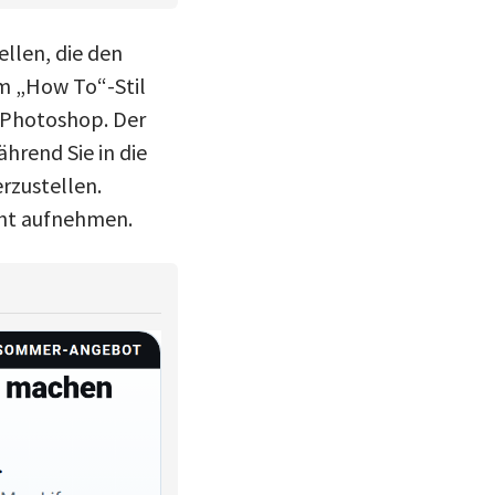
llen, die den
im „How To“-Stil
n Photoshop. Der
hrend Sie in die
rzustellen.
cht aufnehmen.