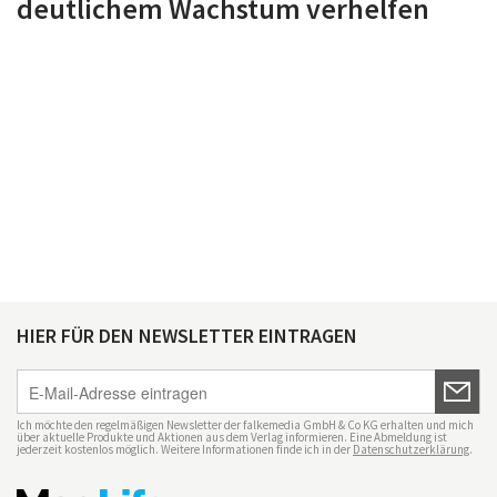
deutlichem Wachstum verhelfen
HIER FÜR DEN NEWSLETTER EINTRAGEN
Ich möchte den regelmäßigen Newsletter der falkemedia GmbH & Co KG erhalten und mich
über aktuelle Produkte und Aktionen aus dem Verlag informieren. Eine Abmeldung ist
jederzeit kostenlos möglich. Weitere Informationen finde ich in der
Datenschutzerklärung
.