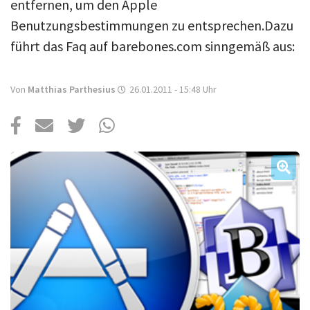
Über uns
entfernen, um den Apple
Benutzungsbestimmungen zu entsprechen.Dazu
Podcast
führt das Faq auf barebones.com sinngemäß aus:
Mac Life+
Von
Matthias Parthesius
26.01.2011 - 15:48
Uhr
Anmelden