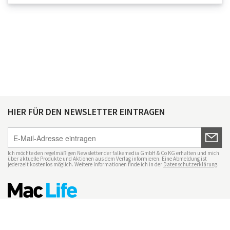
HIER FÜR DEN NEWSLETTER EINTRAGEN
Ich möchte den regelmäßigen Newsletter der falkemedia GmbH & Co KG erhalten und mich
über aktuelle Produkte und Aktionen aus dem Verlag informieren. Eine Abmeldung ist
jederzeit kostenlos möglich. Weitere Informationen finde ich in der
Datenschutzerklärung
.
Impressum
Datenschutz
Nutzungsbedingungen
Mac Life+
Transparenzrichtlinien
Datenschutzeinstellungen