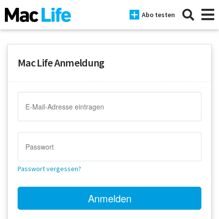
Abo testen
Mac Life Anmeldung
News
iPhone
Mac
iPad
Tests
Passwort vergessen?
Tipps
Magazine