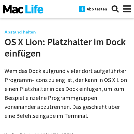
Abo testen
Abstand halten
OS X Lion: Platzhalter im Dock
News
einfügen
iPhone
Wem das Dock aufgrund vieler dort aufgeführter
Mac
Programm-Icons zu eng ist, der kann in OS X Lion
iPad
einen Platzhalter in das Dock einfügen, um zum
Beispiel einzelne Programmgruppen
Tests
voneinander abzutrennen. Das geschieht über
Tipps
eine Befehlseingabe im Terminal.
Magazine