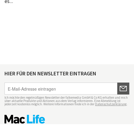
es...
HIER FÜR DEN NEWSLETTER EINTRAGEN
Ich möchte den regelmäßigen Newsletter der falkemedia GmbH & Co KG erhalten und mich
über aktuelle Produkte und Aktionen aus dem Verlag informieren. Eine Abmeldung ist
jederzeit kostenlos möglich. Weitere Informationen finde ich in der
Datenschutzerklärung
.
Impressum
Datenschutz
Nutzungsbedingungen
Mac Life+