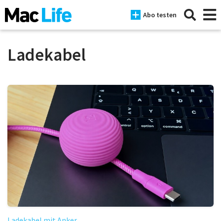
Abo testen
Ladekabel
News
iPhone
Mac
iPad
Tests
Tipps
Magazine
Ladekabel mit Anker