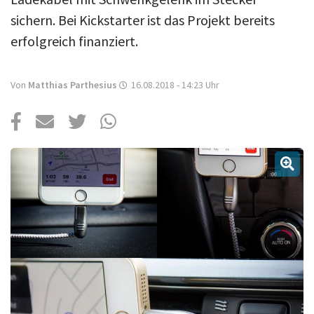
Über uns
sichern. Bei Kickstarter ist das Projekt bereits
Podcast
erfolgreich finanziert.
Mac Life+
Von
Matthias Parthesius
16.08.2018 - 14:23
Uhr
Anmelden