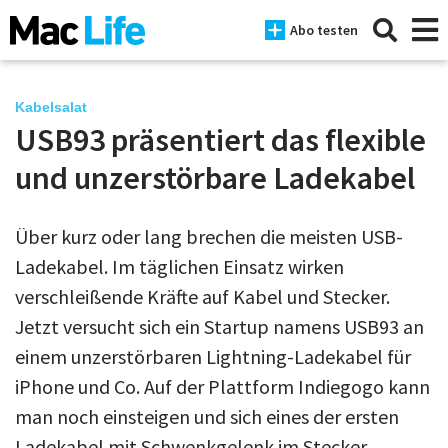
Abo testen
Kabelsalat
USB93 präsentiert das flexible
News
und unzerstörbare Ladekabel
iPhone
Über kurz oder lang brechen die meisten USB-
Mac
Ladekabel. Im täglichen Einsatz wirken
iPad
verschleißende Kräfte auf Kabel und Stecker.
Jetzt versucht sich ein Startup namens USB93 an
Tests
einem unzerstörbaren Lightning-Ladekabel für
Tipps
iPhone und Co. Auf der Plattform Indiegogo kann
Magazine
man noch einsteigen und sich eines der ersten
Ladekabel mit Schwenkgelenk im Stecker