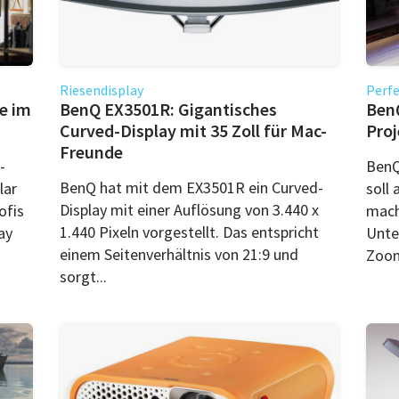
Riesendisplay
Perf
e im
BenQ EX3501R: Gigantisches
BenQ
Curved-Display mit 35 Zoll für Mac-
Proj
Freunde
-
BenQ
BenQ hat mit dem EX3501R ein Curved-
lar
soll 
Display mit einer Auflösung von 3.440 x
ofis
mach
1.440 Pixeln vorgestellt. Das entspricht
ay
Unte
einem Seitenverhältnis von 21:9 und
Zoom
sorgt...