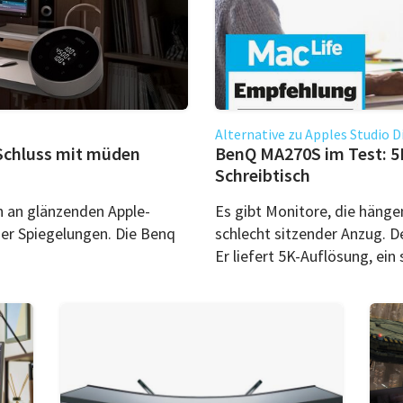
Alternative zu Apples Studio D
 Schluss mit müden
BenQ MA270S im Test: 5K
Schreibtisch
h an glänzenden Apple-
Es gibt Monitore, die hänge
iger Spiegelungen. Die Benq
schlecht sitzender Anzug. 
Er liefert 5K-Auflösung, ein 