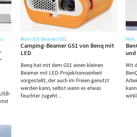
zu
Mini-LED-Beamer GS1
Hell,
Camping-Beamer GS1 von Benq mit
BenQ
-
LED
und 
-
Benq hat mit dem GS1 einen kleinen
Mit 
Beamer mit LED-Projektionseinheit
BenQ 
vorgestellt, der auch im Freien genutzt
Arbe
werden kann, selbst wenn es etwas
kann
 USB-
feuchter zugeht....
wirkl
omit