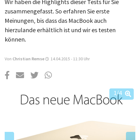
Über uns
Wir haben die Highlights dieser Tests für Sie
zusammengefasst. So erfahren Sie erste
Podcast
Meinungen, bis dass das MacBook auch
Mac Life+
hierzulande erhältlich ist und wir es testen
können.
Anmelden
Von
Christian Remse
14.04.2015 - 11:30
Uhr
1
/4