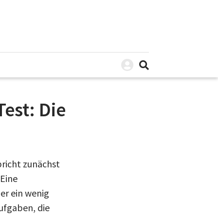
est: Die
pricht zunächst
 Eine
her ein wenig
ufgaben, die