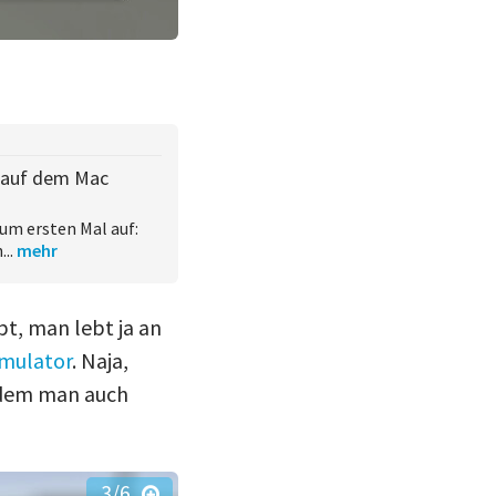
Binnenschiff-Simulator
(Bild: astragon
h auf dem Mac
um ersten Mal auf:
...
mehr
t, man lebt ja an
imulator
. Naja,
n dem man auch
3
/6