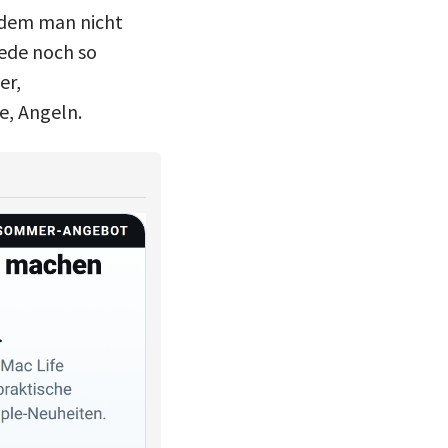
i dem man nicht
jede noch so
er,
e, Angeln.