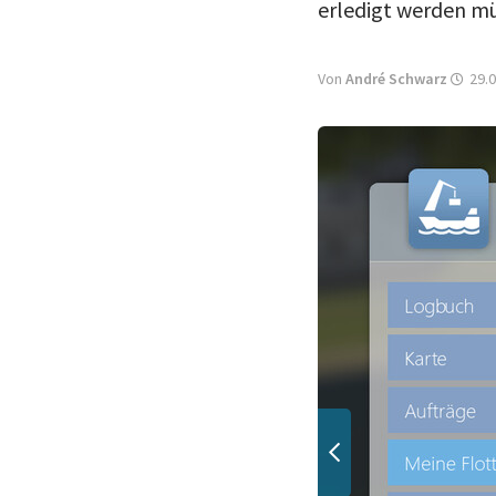
erledigt werden mü
Von
André Schwarz
29.0