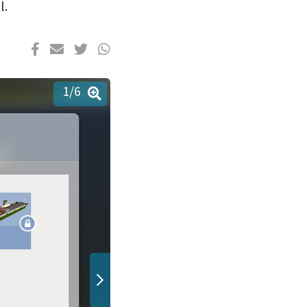
l.
1
/6