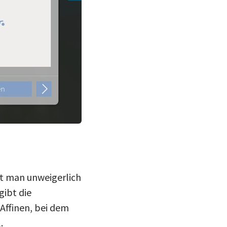
Binnenschiff-Simulator
(Bild: astragon
ßt man unweigerlich
gibt die
Affinen, bei dem
.