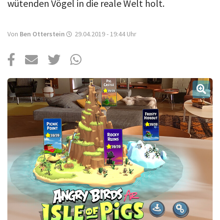
Über uns
wütenden Vögel in die reale Welt holt.
Podcast
Von
Ben Otterstein
29.04.2019 - 19:44
Uhr
Mac Life+
Anmelden