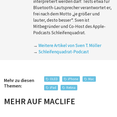
interpretiert werden darf: Tests etwa für
Bluetooth-Lautsprecher verantwortet er,
frei nach dem Motto „je größer und
lauter, desto besser“. Sven ist
Mitbegründer und Co-Host des Apple-
Podcasts Schleifenquadrat.
→
Weitere Artikel von Sven T. Möller
→
Schleifenquadrat-Podcast
OLED
iPhone
Mac
Mehr zu diesen
Themen:
iPad
Retina
MEHR AUF MACLIFE