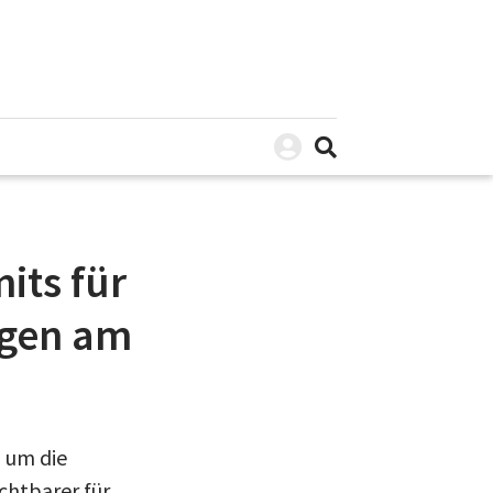
its für
ngen am
, um die
chtbarer für