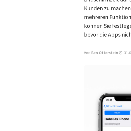
Kunden zu machen. D
mehreren Funktion
können Sie festleg
bevor die Apps ni
Von
Ben Otterstein
31.0