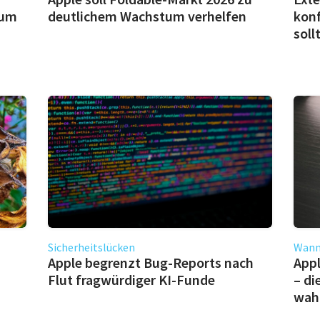
 um
deutlichem Wachstum verhelfen
konf
soll
Sicherheitslücken
Wann 
Apple begrenzt Bug-Reports nach
Appl
Flut fragwürdiger KI-Funde
– di
wahr