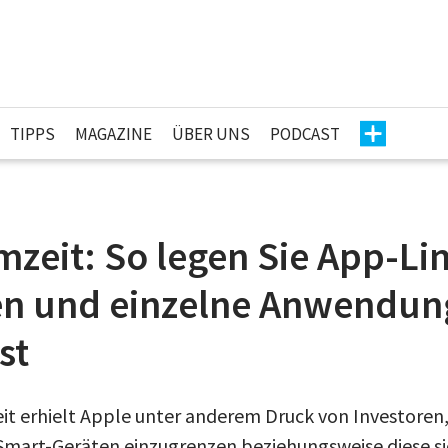
TIPPS
MAGAZINE
ÜBER UNS
PODCAST
mzeit: So legen Sie App-Lim
en und einzelne Anwendu
st
it erhielt Apple unter anderem Druck von Investoren
 Smart-Geräten einzugrenzen beziehungsweise diese si