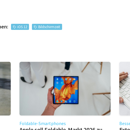
men:
iOS 12
Bildschirmzeit
Foldable-Smartphones
Besse
Apple soll Foldable-Markt 2026 zu
Exte