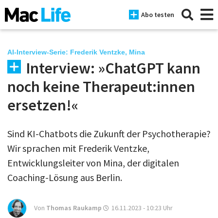
Abo testen
AI-Interview-Serie: Frederik Ventzke, Mina
Interview: »ChatGPT kann
News
noch keine Therapeut:innen
iPhone
ersetzen!«
Mac
Sind KI-Chatbots die Zukunft der Psychotherapie?
iPad
Wir sprachen mit Frederik Ventzke,
Tests
Entwicklungsleiter von Mina, der digitalen
Coaching-Lösung aus Berlin.
Tipps
Magazine
Von
Thomas Raukamp
16.11.2023 - 10:23
Uhr