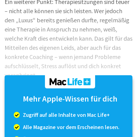
Ein weiterer Punkt: Therapiesitzungen sind teuer
– nicht alle können sie sich leisten. Wer jedoch
den „Luxus“ bereits genießen durfte, regelmäßig
eine Therapie in Anspruch zu nehmen, weiß,
welche Kraft dies entwickeln kann. Das gilt für das
Mitteilen des eigenen Leids, aber auch für das
konkrete Coaching – wenn jemand Probleme
aufschlüsselt, Stress auflöst und dich konkret
voranbringt.
Wir wollten also ein Produkt kreieren, das diese
Mehr Apple-Wissen für dich
Herausforderungen digital angeht.
Zugriff auf alle Inhalte von Mac Life+
...
Alle Magazine vor dem Erscheinen lesen.