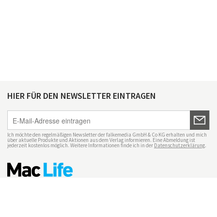
HIER FÜR DEN NEWSLETTER EINTRAGEN
Ich möchte den regelmäßigen Newsletter der falkemedia GmbH & Co KG erhalten und mich
über aktuelle Produkte und Aktionen aus dem Verlag informieren. Eine Abmeldung ist
jederzeit kostenlos möglich. Weitere Informationen finde ich in der
Datenschutzerklärung
.
Impressum
Datenschutz
Nutzungsbedingungen
Mac Life+
Transparenzrichtlinien
Datenschutzeinstellungen
Mediadaten Mac Life
Vertrag widerrufen