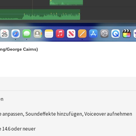
ing/George Cairns)
en
e anpassen, Soundeffekte hinzufügen, Voiceover aufnehmen
 14.6 oder neuer