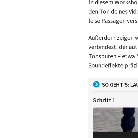
In diesem Workshop
den Ton deines Vid
leise Passagen vers
Außerdem zeigen wi
verbindest, der aut
Tonspuren – etwa M
Soundeffekte präzis
SO GEHT’S: L
Schritt 1