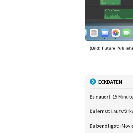
(Bild: Future Publish
ECKDATEN
Es dauert:
15 Minut
Du lernst:
Lautstärk
Du benötigst:
iMovie