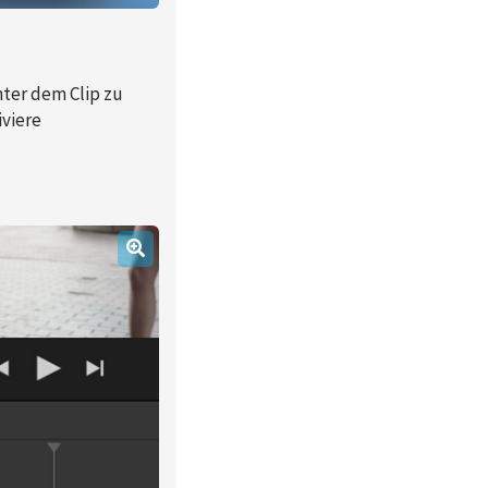
nter dem Clip zu
iviere