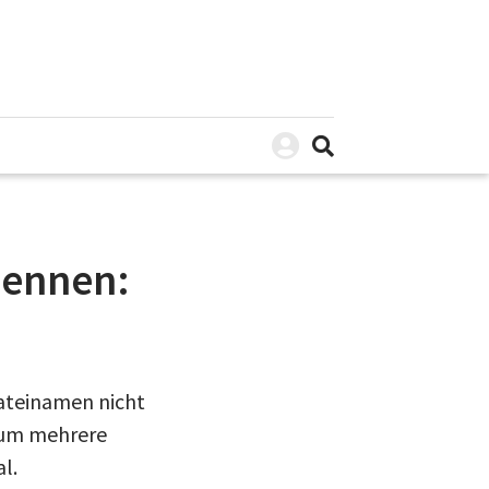
nennen:
Dateinamen nicht
, um mehrere
l.