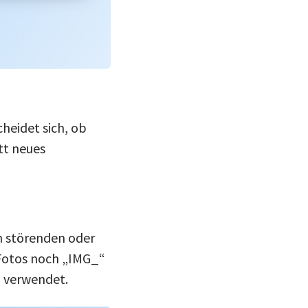
heidet sich, ob
tt neues
n störenden oder
 Fotos noch „IMG_“
z verwendet.