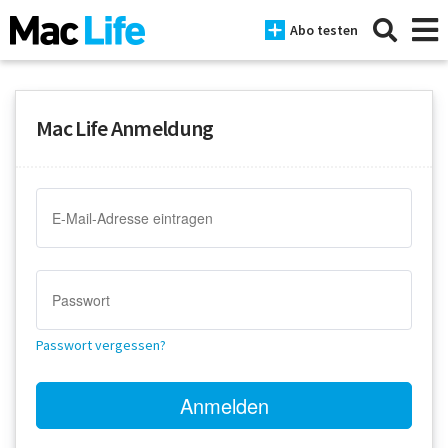
Abo testen
Mac Life Anmeldung
News
iPhone
Mac
iPad
Tests
Passwort vergessen?
Tipps
Magazine