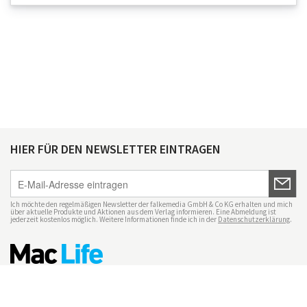
HIER FÜR DEN NEWSLETTER EINTRAGEN
Ich möchte den regelmäßigen Newsletter der falkemedia GmbH & Co KG erhalten und mich
über aktuelle Produkte und Aktionen aus dem Verlag informieren. Eine Abmeldung ist
jederzeit kostenlos möglich. Weitere Informationen finde ich in der
Datenschutzerklärung
.
Impressum
Datenschutz
Nutzungsbedingungen
Mac Life+
Transparenzrichtlinien
Datenschutzeinstellungen