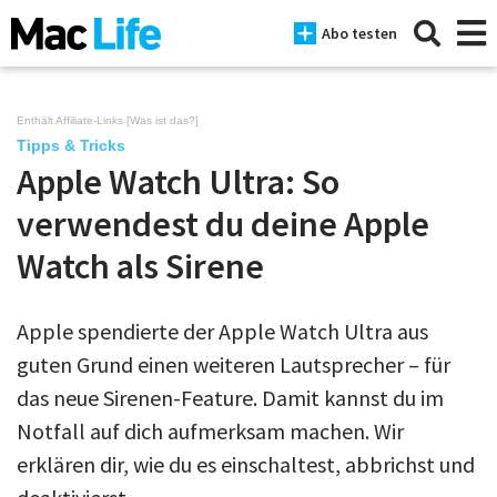
Abo testen
Enthält Affiliate-Links [
Was ist das?
]
Tipps & Tricks
Apple Watch Ultra: So
News
verwendest du deine Apple
iPhone
Watch als Sirene
Mac
iPad
Apple spendierte der Apple Watch Ultra aus
guten Grund einen weiteren Lautsprecher – für
Tests
das neue Sirenen-Feature. Damit kannst du im
Tipps
Notfall auf dich aufmerksam machen. Wir
Magazine
erklären dir, wie du es einschaltest, abbrichst und