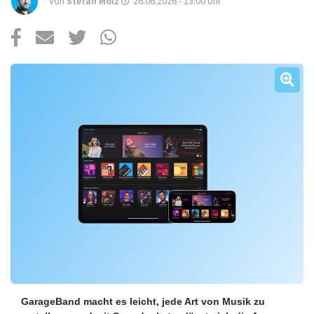
Über uns
Von
Stefan Molz
26.06.2026 - 13:00
Uhr
Podcast
Mac Life+
Anmelden
GarageBand macht es leicht, jede Art von Musik zu