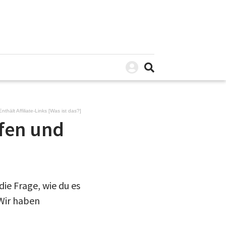
Enthält Affiliate-Links [
Was ist das?
]
ufen und
die Frage, wie du es
 Wir haben