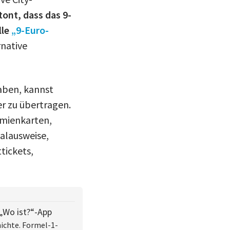
tont, dass das 9-
lle
„9-Euro-
rnative
aben, kannst
r zu übertragen.
ämienkarten,
alausweise,
tickets,
 „Wo ist?“-App
ichte. Formel-1-