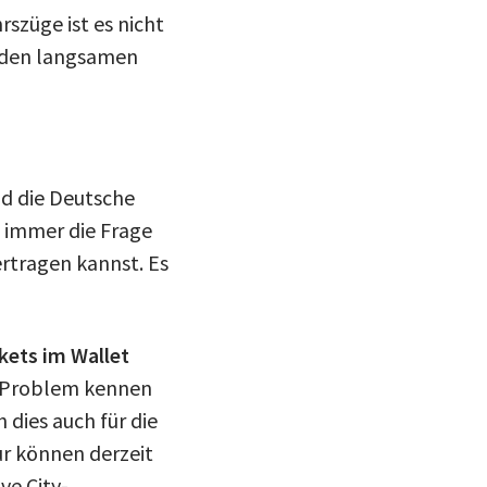
rszüge ist es nicht
t den langsamen
d die Deutsche
h immer die Frage
ertragen kannst. Es
kets im Wallet
ses Problem kennen
 dies auch für die
r können derzeit
ve City-