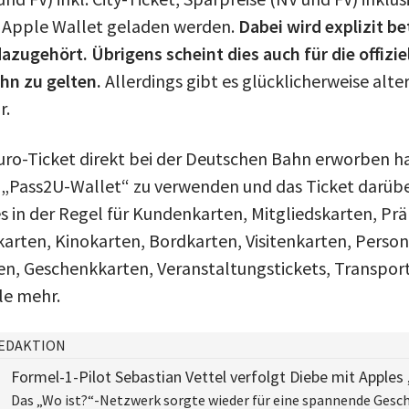
s Apple Wallet geladen werden.
Dabei wird explizit be
azugehört. Übrigens scheint dies auch für die offizie
hn zu gelten.
Allerdings gibt es glücklicherweise alte
r.
Euro-Ticket direkt bei der Deutschen Bahn erworben h
 „Pass2U-Wallet“ zu verwenden und das Ticket darübe
es in der Regel für Kundenkarten, Mitgliedskarten, Pr
rten, Kinokarten, Bordkarten, Visitenkarten, Person
n, Geschenkkarten, Veranstaltungstickets, Transport
le mehr.
EDAKTION
Formel-1-Pilot Sebastian Vettel verfolgt Diebe mit Apples
Das „Wo ist?“-Netzwerk sorgte wieder für eine spannende Gesch