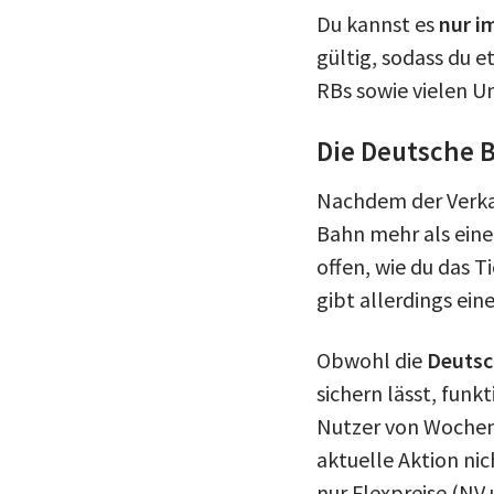
Du kannst es
nur i
gültig, sodass du 
RBs sowie vielen U
Die Deutsche 
Nachdem der Verka
Bahn mehr als eine
offen, wie du das T
gibt allerdings ein
Obwohl die
Deutsc
sichern lässt, funk
Nutzer von Wochen-,
aktuelle Aktion ni
nur Flexpreise (NV u