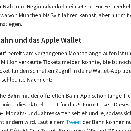
m Nah- und Regionalverkehr
einsetzen. Für Fernverkeh
etwa von München bis Sylt fahren kannst, aber nur mi
mstiegen.
Bahn und das Apple Wallet
uf bereits am vergangenen Montag angelaufen ist un
 Million verkaufte Tickets melden konnte, bleibt noc
icket für den schnellen Zugriff in deine Wallet-App üb
e schlechte Nachricht:
he Bahn
mit der offiziellen Bahn-App schon lange
Tic
tioniert dies aktuell nicht für das 9-Euro-Ticket. Die
 Monats- und Jahreskarten seit eh und je, sodass sich
cht ändern wird. Laut einem
Tweet
der Bahn können nu
nd FV) inkl. City-Ticket, Sparpreise (NV und FV) inklusi