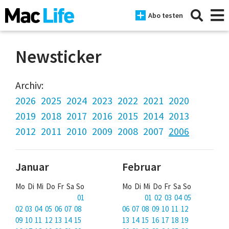
Abo testen
Newsticker
News
Archiv:
2026
2025
2024
2023
2022
2021
2020
iPhone
2019
2018
2017
2016
2015
2014
2013
Mac
2012
2011
2010
2009
2008
2007
2006
iPad
Januar
Februar
Tests
Mo Di Mi Do Fr Sa So
Mo Di Mi Do Fr Sa So
Tipps
01
01 02 03 04 05
Magazine
02 03 04 05 06 07 08
06 07 08 09 10 11 12
09 10 11 12 13 14 15
13 14 15 16 17 18 19