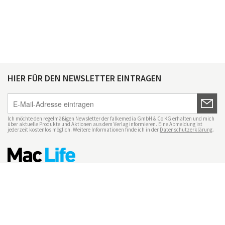
HIER FÜR DEN NEWSLETTER EINTRAGEN
Ich möchte den regelmäßigen Newsletter der falkemedia GmbH & Co KG erhalten und mich
über aktuelle Produkte und Aktionen aus dem Verlag informieren. Eine Abmeldung ist
jederzeit kostenlos möglich. Weitere Informationen finde ich in der
Datenschutzerklärung
.
Impressum
Datenschutz
Nutzungsbedingungen
Mac Life+
Transparenzrichtlinien
Datenschutzeinstellungen
Mediadaten Mac Life
Vertrag widerrufen
© maclife.de 2026