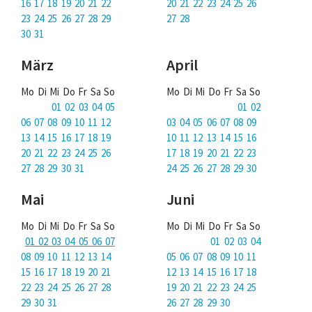
Über uns
16 17 18 19 20 21 22
20 21 22 23 24 25 26
23 24 25 26 27 28 29
27 28
Podcast
30 31
Mac Life+
März
April
Mo Di Mi Do Fr Sa So
Mo Di Mi Do Fr Sa So
01 02 03 04 05
01 02
Anmelden
06 07 08 09 10 11 12
03 04 05 06 07 08 09
13 14 15 16 17 18 19
10 11 12 13 14 15 16
20 21 22 23 24 25 26
17 18 19 20 21 22 23
27 28 29 30 31
24 25 26 27 28 29 30
Mai
Juni
Mo Di Mi Do Fr Sa So
Mo Di Mi Do Fr Sa So
01 02 03 04 05 06 07
01 02 03 04
08 09 10 11 12 13 14
05 06 07 08 09 10 11
15 16 17 18 19 20 21
12 13 14 15 16 17 18
22 23 24 25 26 27 28
19 20 21 22 23 24 25
29 30 31
26 27 28 29 30