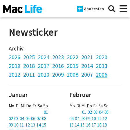
Abo testen
Newsticker
News
Archiv:
2026
2025
2024
2023
2022
2021
2020
iPhone
2019
2018
2017
2016
2015
2014
2013
Mac
2012
2011
2010
2009
2008
2007
2006
iPad
Januar
Februar
Tests
Mo Di Mi Do Fr Sa So
Mo Di Mi Do Fr Sa So
Tipps
01
01 02 03 04 05
Magazine
02 03 04 05 06 07 08
06 07 08 09 10 11 12
09 10 11 12 13 14 15
13 14 15 16 17 18 19