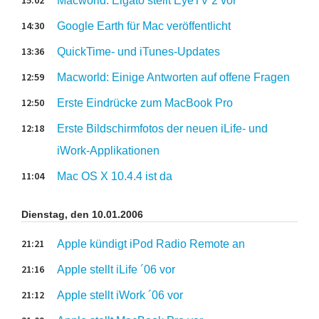
15:02
Macworld: Elgato stellt EyeTV 2 vor
14:30
Google Earth für Mac veröffentlicht
13:36
QuickTime- und iTunes-Updates
12:59
Macworld: Einige Antworten auf offene Fragen
12:50
Erste Eindrücke zum MacBook Pro
12:18
Erste Bildschirmfotos der neuen iLife- und
iWork-Applikationen
11:04
Mac OS X 10.4.4 ist da
Dienstag, den 10.01.2006
21:21
Apple kündigt iPod Radio Remote an
21:16
Apple stellt iLife ´06 vor
21:12
Apple stellt iWork ´06 vor