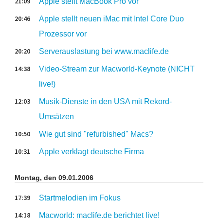
21:09
Apple stellt MacBook Pro vor
20:46
Apple stellt neuen iMac mit Intel Core Duo
Prozessor vor
20:20
Serverauslastung bei www.maclife.de
14:38
Video-Stream zur Macworld-Keynote (NICHT
live!)
12:03
Musik-Dienste in den USA mit Rekord-
Umsätzen
10:50
Wie gut sind "refurbished" Macs?
10:31
Apple verklagt deutsche Firma
Montag, den 09.01.2006
17:39
Startmelodien im Fokus
14:18
Macworld: maclife.de berichtet live!