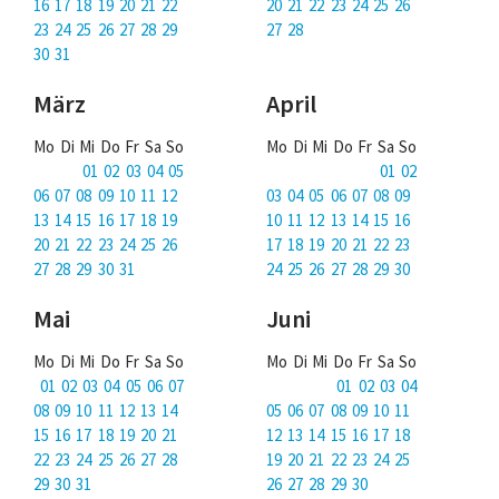
Über uns
16 17 18 19 20 21 22
20 21 22 23 24 25 26
23 24 25 26 27 28 29
27 28
Podcast
30 31
Mac Life+
März
April
Mo Di Mi Do Fr Sa So
Mo Di Mi Do Fr Sa So
01 02 03 04 05
01 02
Anmelden
06 07 08 09 10 11 12
03 04 05 06 07 08 09
13 14 15 16 17 18 19
10 11 12 13 14 15 16
20 21 22 23 24 25 26
17 18 19 20 21 22 23
27 28 29 30 31
24 25 26 27 28 29 30
Mai
Juni
Mo Di Mi Do Fr Sa So
Mo Di Mi Do Fr Sa So
01 02 03 04 05 06 07
01 02 03 04
08 09 10 11 12 13 14
05 06 07 08 09 10 11
15 16 17 18 19 20 21
12 13 14 15 16 17 18
22 23 24 25 26 27 28
19 20 21 22 23 24 25
29 30 31
26 27 28 29 30