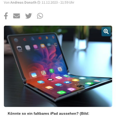
Über uns
Von
Andreas Donath
11.12.2023 - 21:59
Uhr
Podcast
Mac Life+
Anmelden
Könnte so ein faltbares iPad aussehen?
(Bild: