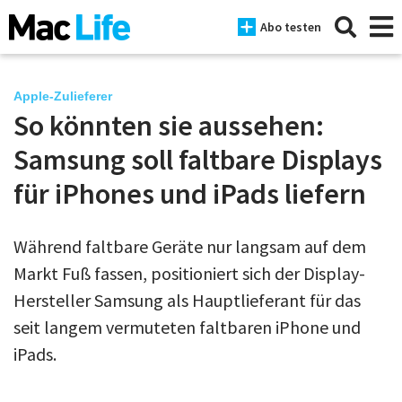
Abo testen
Apple-Zulieferer
So könnten sie aussehen:
News
Samsung soll faltbare Displays
iPhone
für iPhones und iPads liefern
Mac
Während faltbare Geräte nur langsam auf dem
iPad
Markt Fuß fassen, positioniert sich der Display-
Tests
Hersteller Samsung als Hauptlieferant für das
seit langem vermuteten faltbaren iPhone und
Tipps
iPads.
Magazine