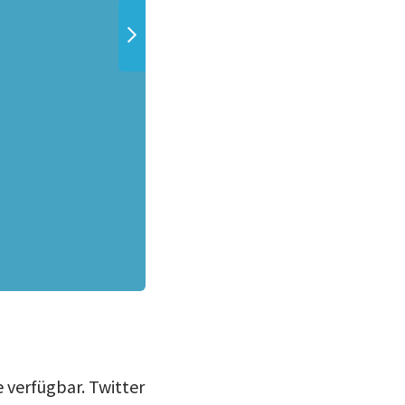
Das User-Profil kann von twitter über
e verfügbar. Twitter