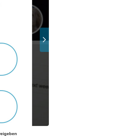
reigeben
User, die dem Live-Stream beitreten, we