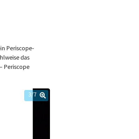
In Periscope kann man unabhängig von
in Periscope-
hlweise das
– Periscope
3
/7