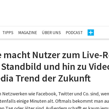
TIPPS
MAGAZINE
ÜBER UNS
PODCAST
e macht Nutzer zum Live-R
tandbild und hin zu Video
dia Trend der Zukunft
en Netzwerken wie Facebook, Twitter und Co. sind, wen
tenfalls einige Minuten alt. Oftmals bekommt man a
nen Tag oder älter sind. Außerdem schafft es kaum jem