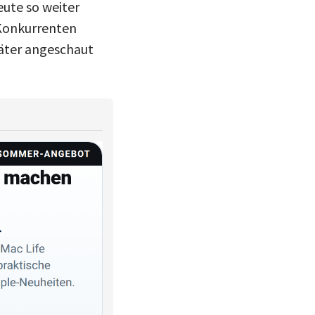
eute so weiter
n Konkurrenten
päter angeschaut