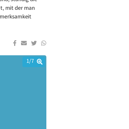
ht, mit der man
fmerksamkeit
1
/7