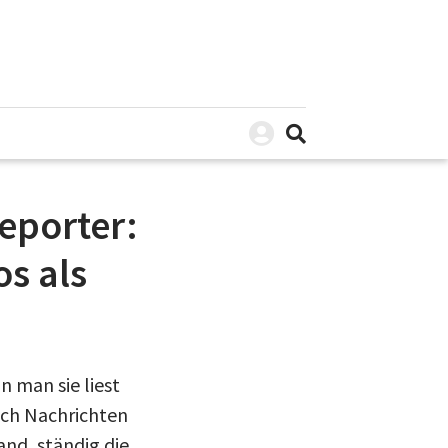
eporter:
s als
n man sie liest
uch Nachrichten
and, ständig die