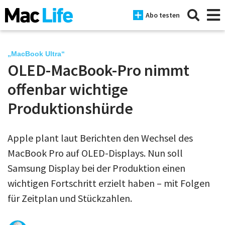
Abo testen
„MacBook Ultra“
OLED-MacBook-Pro nimmt
News
offenbar wichtige
iPhone
Produktionshürde
Mac
Apple plant laut Berichten den Wechsel des
iPad
MacBook Pro auf OLED-Displays. Nun soll
Tests
Samsung Display bei der Produktion einen
wichtigen Fortschritt erzielt haben – mit Folgen
Tipps
für Zeitplan und Stückzahlen.
Magazine