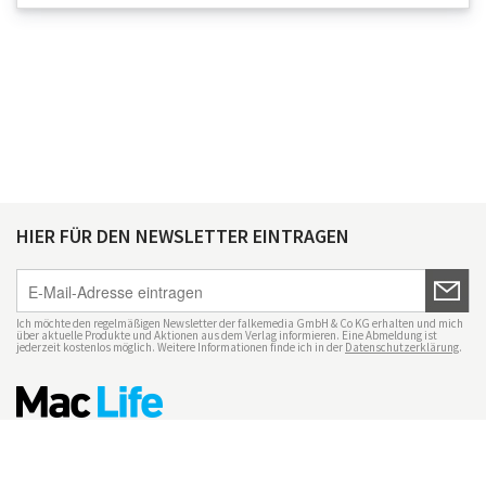
HIER FÜR DEN NEWSLETTER EINTRAGEN
Ich möchte den regelmäßigen Newsletter der falkemedia GmbH & Co KG erhalten und mich
über aktuelle Produkte und Aktionen aus dem Verlag informieren. Eine Abmeldung ist
jederzeit kostenlos möglich. Weitere Informationen finde ich in der
Datenschutzerklärung
.
Impressum
Datenschutz
Nutzungsbedingungen
Mac Life+
Transparenzrichtlinien
Datenschutzeinstellungen