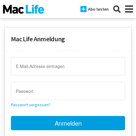
Abo testen
Mac Life Anmeldung
News
iPhone
Mac
iPad
Tests
Passwort vergessen?
Tipps
Magazine