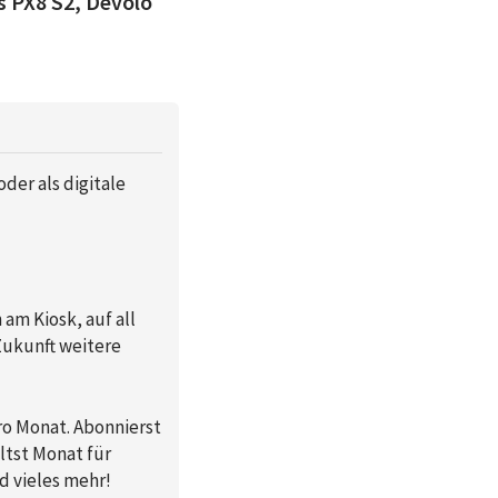
s PX8 S2, Devolo
der als digitale
 am Kiosk, auf all
Zukunft weitere
pro Monat. Abonnierst
ltst Monat für
d vieles mehr!