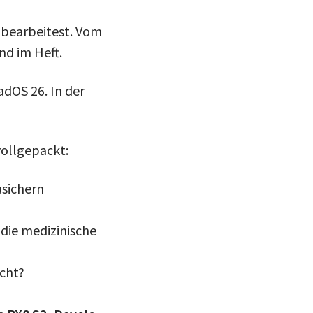
 bearbeitest. Vom
nd im Heft.
adOS 26. In der
vollgepackt:
usichern
die medizinische
cht?