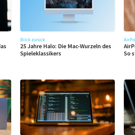
Blick zurück
AirPo
das
25 Jahre Halo: Die Mac-Wurzeln des
AirP
Spieleklassikers
So s