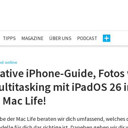
TIPPS
MAGAZINE
ÜBER UNS
PODCAST
nd online
ative iPhone-Guide, Fotos 
ultitasking mit iPadOS 26 i
 Mac Life!
be der Mac Life beraten wir dich umfassend, welches 
elle für dich das richtige ist. Daneben geben wir dir 