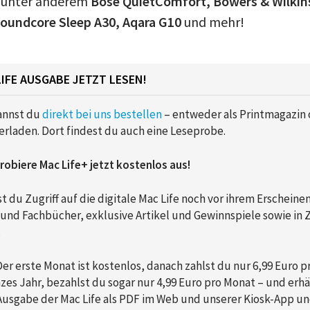
 unter anderem
Bose QuietComfort, Bowers & Wilkin
Soundcore Sleep A30, Aqara G10
und mehr!
LIFE AUSGABE JETZT LESEN!
annst du
direkt bei uns bestellen
– entweder als Printmagazin o
rladen. Dort findest du auch eine Leseprobe.
robiere Mac Life+ jetzt kostenlos aus!
t du Zugriff auf die digitale Mac Life noch vor ihrem Erscheinen
und Fachbücher, exklusive Artikel und Gewinnspiele sowie in 
.
er erste Monat ist kostenlos, danach zahlst du nur 6,99 Euro 
nzes Jahr, bezahlst du sogar nur 4,99 Euro pro Monat – und erhä
Ausgabe der Mac Life als PDF im Web und unserer Kiosk-App un