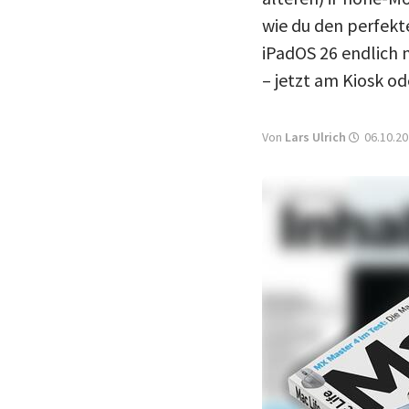
wie du den perfekt
iPadOS 26 endlich n
– jetzt am Kiosk od
Von
Lars Ulrich
06.10.20