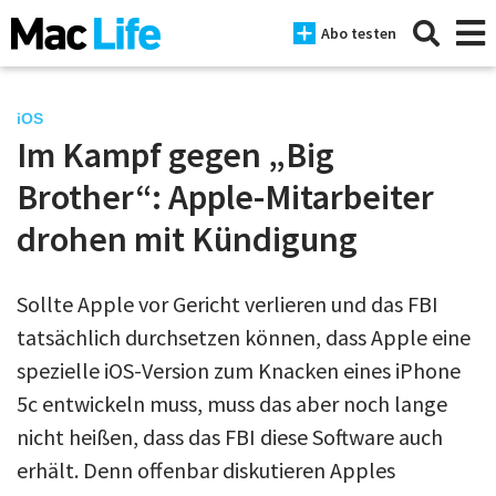
Abo testen
iOS
Im Kampf gegen „Big
News
Brother“: Apple-Mitarbeiter
iPhone
drohen mit Kündigung
Mac
Sollte Apple vor Gericht verlieren und das FBI
iPad
tatsächlich durchsetzen können, dass Apple eine
Tests
spezielle iOS-Version zum Knacken eines iPhone
5c entwickeln muss, muss das aber noch lange
Tipps
nicht heißen, dass das FBI diese Software auch
Magazine
erhält. Denn offenbar diskutieren Apples