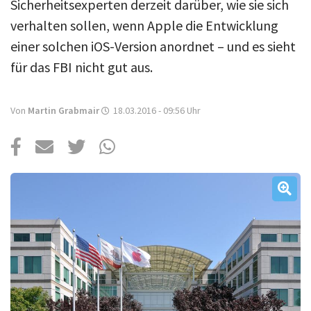
Über uns
Sicherheitsexperten derzeit darüber, wie sie sich
verhalten sollen, wenn Apple die Entwicklung
Podcast
einer solchen iOS-Version anordnet – und es sieht
Mac Life+
für das FBI nicht gut aus.
Von
Martin Grabmair
18.03.2016 - 09:56
Uhr
Anmelden