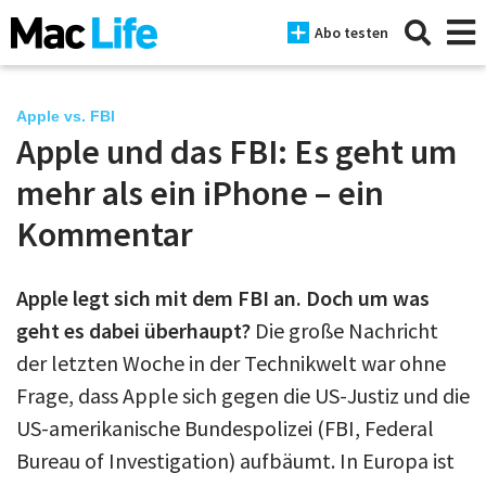
Abo testen
Apple vs. FBI
Apple und das FBI: Es geht um
News
mehr als ein iPhone – ein
iPhone
Kommentar
Mac
Apple legt sich mit dem FBI an. Doch um was
iPad
geht es dabei überhaupt?
Die große Nachricht
Tests
der letzten Woche in der Technikwelt war ohne
Frage, dass Apple sich gegen die US-Justiz und die
Tipps
US-amerikanische Bundespolizei (FBI, Federal
Magazine
Bureau of Investigation) aufbäumt. In Europa ist