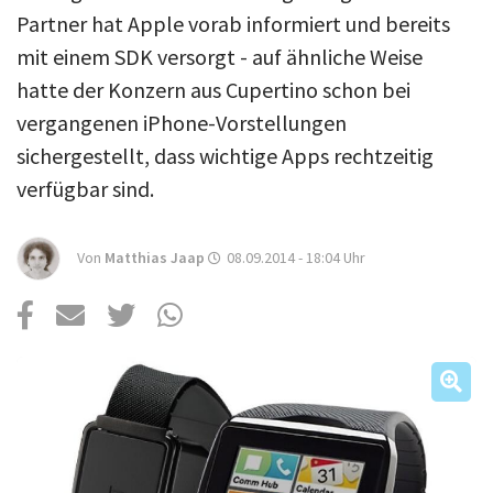
Über uns
Partner hat Apple vorab informiert und bereits
Podcast
mit einem SDK versorgt - auf ähnliche Weise
hatte der Konzern aus Cupertino schon bei
Mac Life+
vergangenen iPhone-Vorstellungen
sichergestellt, dass wichtige Apps rechtzeitig
Anmelden
verfügbar sind.
Von
Matthias Jaap
08.09.2014 - 18:04
Uhr