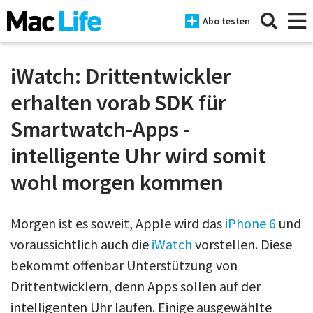
Abo testen
iWatch: Drittentwickler
erhalten vorab SDK für
News
Smartwatch-Apps -
iPhone
intelligente Uhr wird somit
Mac
wohl morgen kommen
iPad
Morgen ist es soweit, Apple wird das
iPhone 6
und
Tests
voraussichtlich auch die
iWatch
vorstellen. Diese
Tipps
bekommt offenbar Unterstützung von
Drittentwicklern, denn Apps sollen auf der
Magazine
intelligenten Uhr laufen. Einige ausgewählte