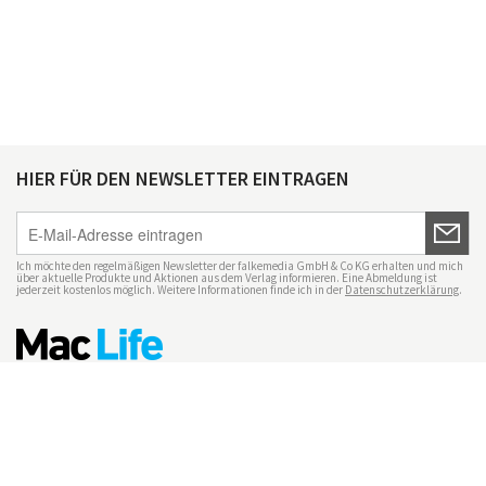
HIER FÜR DEN NEWSLETTER EINTRAGEN
Ich möchte den regelmäßigen Newsletter der falkemedia GmbH & Co KG erhalten und mich
über aktuelle Produkte und Aktionen aus dem Verlag informieren. Eine Abmeldung ist
jederzeit kostenlos möglich. Weitere Informationen finde ich in der
Datenschutzerklärung
.
Impressum
Datenschutz
Nutzungsbedingungen
Mac Life+
Transparenzrichtlinien
Datenschutzeinstellungen
Mediadaten Mac Life
Vertrag widerrufen
© maclife.de 2026