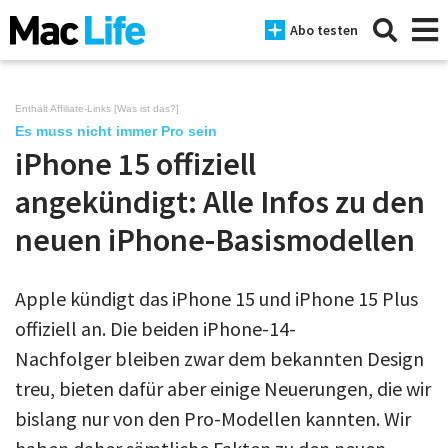
Abo testen
Enthält Affiliate-Links [
Was ist das?
]
Es muss nicht immer Pro sein
iPhone 15 offiziell
News
angekündigt: Alle Infos zu den
iPhone
neuen iPhone-Basismodellen
Mac
iPad
Apple kündigt das iPhone 15 und iPhone 15 Plus
offiziell an. Die beiden iPhone-14-
Tests
Nachfolger bleiben zwar dem bekannten Design
Tipps
treu, bieten dafür aber einige Neuerungen, die wir
Magazine
bislang nur von den Pro-Modellen kannten. Wir