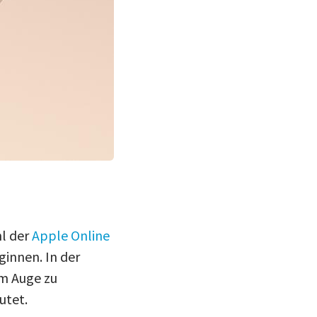
hl der
Apple Online
ginnen. In der
im Auge zu
utet.