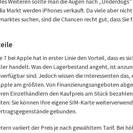
Des Weiteren sollte man die Augen nach „Underdogs” 
ia Markt werden iPhones verkauft. Da viele aber nich
arktes suchen, sind die Chancen recht gut, dass Sie f
eile
 7 bei Apple hat in erster Linie den Vorteil, dass es s
ller handelt. Was den Lagerbestand angeht, ist anzu
 verfügbar sind. Jedoch wissen die Interessenten das,
 Apple am größten. Von Finanzierungsangeboten abge
ren Einzelhändlern den Kaufpreis am Stück bezahlen
eiten: Sie können Ihre eigene SIM-Karte weiterverwend
ertragsgegenstände gebunden.
ern variiert der Preis je nach gewähltem Tarif. Bei hö