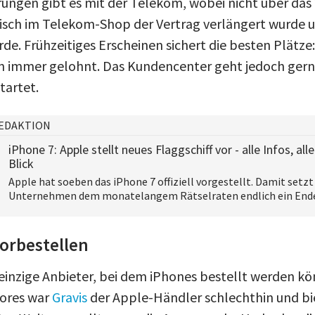
rungen gibt es mit der Telekom, wobei nicht über das
isch im Telekom-Shop der Vertrag verlängert wurde 
de. Frühzeitiges Erscheinen sichert die besten Plätze:
n immer gelohnt. Das Kundencenter geht jedoch gerne
tartet.
EDAKTION
iPhone 7: Apple stellt neues Flaggschiff vor - alle Infos, al
Blick
Apple hat soeben das iPhone 7 offiziell vorgestellt. Damit setzt
Unternehmen dem monatelangem Rätselraten endlich ein Ende.
orbestellen
 einzige Anbieter, bei dem iPhones bestellt werden k
tores war
Gravis
der Apple-Händler schlechthin und bi