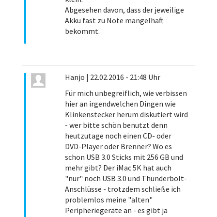
Abgesehen davon, dass der jeweilige
Akku fast zu Note mangelhaft
bekommt.
Hanjo
|
22.02.2016 - 21:48 Uhr
Für mich unbegreiflich, wie verbissen
hier an irgendwelchen Dingen wie
Klinkenstecker herum diskutiert wird
- wer bitte schön benutzt denn
heutzutage noch einen CD- oder
DVD-Player oder Brenner? Wo es
schon USB 3.0 Sticks mit 256 GB und
mehr gibt? Der iMac 5K hat auch
"nur" noch USB 3.0 und Thunderbolt-
Anschlüsse - trotzdem schließe ich
problemlos meine "alten"
Peripheriegeräte an - es gibt ja