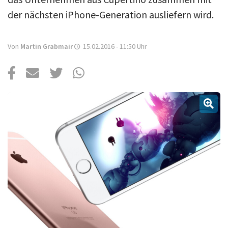
Über uns
der nächsten iPhone-Generation ausliefern wird.
Podcast
Mac Life+
Von
Martin Grabmair
15.02.2016 - 11:50
Uhr
Anmelden