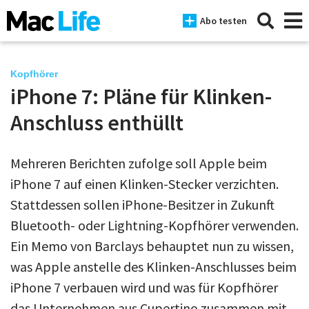
Abo testen
Kopfhörer
iPhone 7: Pläne für Klinken-
News
Anschluss enthüllt
iPhone
Mehreren Berichten zufolge soll Apple beim
Mac
iPhone 7 auf einen Klinken-Stecker verzichten.
iPad
Stattdessen sollen iPhone-Besitzer in Zukunft
Bluetooth- oder Lightning-Kopfhörer verwenden.
Tests
Ein Memo von Barclays behauptet nun zu wissen,
Tipps
was Apple anstelle des Klinken-Anschlusses beim
Magazine
iPhone 7 verbauen wird und was für Kopfhörer
das Unternehmen aus Cupertino zusammen mit