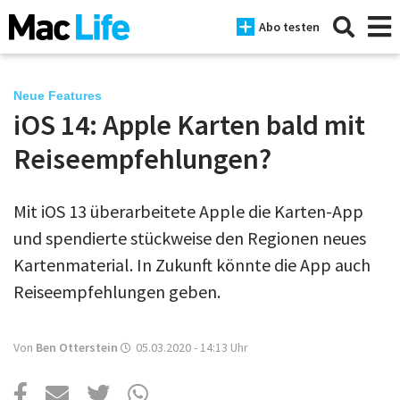
Abo testen
Neue Features
iOS 14: Apple Karten bald mit
News
Reiseempfehlungen?
iPhone
Mit iOS 13 überarbeitete Apple die Karten-App
Mac
und spendierte stückweise den Regionen neues
iPad
Kartenmaterial. In Zukunft könnte die App auch
Reiseempfehlungen geben.
Tests
Tipps
Von
Ben Otterstein
05.03.2020 - 14:13
Uhr
Magazine