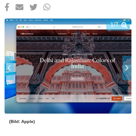
Über uns
Podcast
1
/7
Mac Life+
Anmelden
(Bild: Apple)