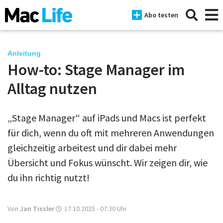
Abo testen
Anleitung
How-to: Stage Manager im
News
Alltag nutzen
iPhone
„Stage Manager“ auf iPads und Macs ist perfekt
Mac
für dich, wenn du oft mit mehreren Anwendungen
iPad
gleichzeitig arbeitest und dir dabei mehr
Übersicht und Fokus wünscht. Wir zeigen dir, wie
Tests
du ihn richtig nutzt!
Tipps
Magazine
Von
Jan Tissler
17.10.2025 - 07:30
Uhr