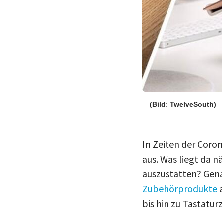
(Bild: TwelveSouth)
In Zeiten der Coro
aus. Was liegt da 
auszustatten? Gena
Zubehörprodukte
a
bis hin zu Tastatur