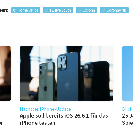
men:
Home Office
Twelve South
Corona
Coronavirus
Nächstes iPhone-Update
Blick
Apple soll bereits iOS 26.6.1 für das
25 J
er
iPhone testen
Spie