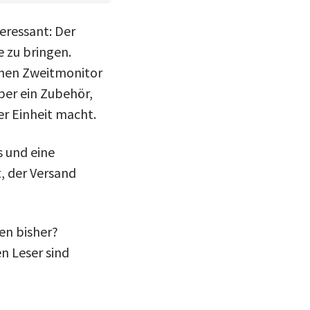
eressant: Der
 zu bringen.
inen Zweitmonitor
ber ein Zubehör,
r Einheit macht.
 und eine
t, der Versand
en bisher?
n Leser sind