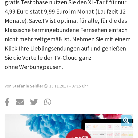
Über uns
gratis Testphase nutzen Sie den XL-Tarif für nur
4,99 Euro statt 9,99 Euro im Monat (Laufzeit 12
Podcast
Monate). Save.TV ist optimal für alle, für die das
Mac Life+
klassische termingebundene Fernsehen einfach
nicht mehr zeitgemäß ist. Nehmen Sie mit einem
Klick Ihre Lieblingsendungen auf und genießen
Anmelden
Sie die Vorteile der TV-Cloud ganz
ohne Werbungpausen.
Von
Stefanie Seidler
15.11.2017 - 07:15
Uhr