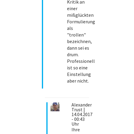
Kritik an
einer
mißglückten
Formulierung
als
"trollen"
bezeichnen,
dann sei es
drum.
Professionell
ist so eine
Einstellung
aber nicht.
Alexander
Trust
|
14.04.2017
- 00:43
Uhr
Ihre