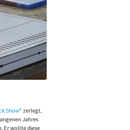
ck Show
“ zerlegt,
gangenen Jahres
e. Er wollte diese