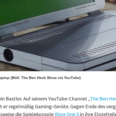
Laptop
(Bild: The Ben Heck Show via YouTube)
ein Bastler. Auf seinem YouTube-Channel „
The Ben He
rt er regelmäßig Gaming-Geräte. Gegen Ende des ver
lsweise die Spielekonsole
Xbox One S
in ihre Einzelteil