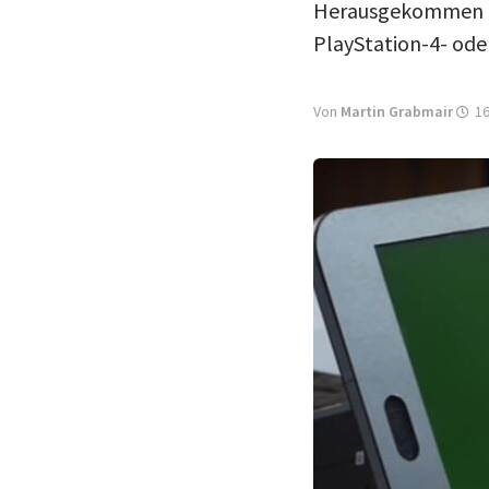
Herausgekommen is
PlayStation-4- od
Von
Martin Grabmair
16