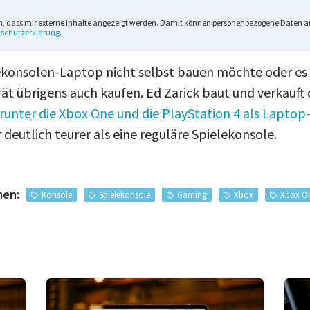
n, dass mir externe Inhalte angezeigt werden. Damit können personenbezogene Daten an
schutzerklärung
.
ekonsolen-Laptop nicht selbst bauen möchte oder es s
rät übrigens auch kaufen. Ed Zarick baut und verkauft 
runter die Xbox One und die PlayStation 4 als Lapto
 deutlich teurer als eine reguläre Spielekonsole.
men:
Konsole
Spielekonsole
Gaming
Xbox
Xbox O