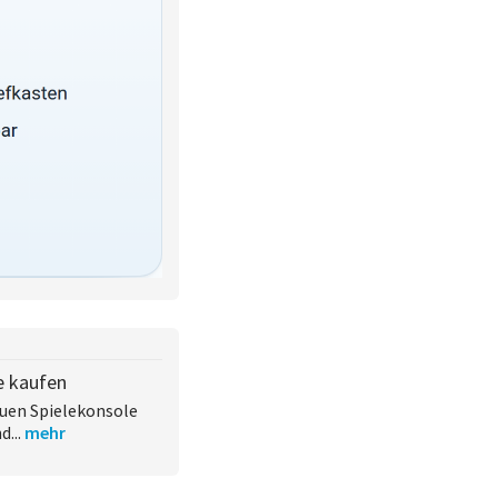
e kaufen
euen Spielekonsole
d...
mehr